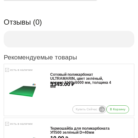
Отзывы (0)
Рекомендуемые товары
есть в наличии
Сотовый поликарбонат
ULTRAMARIN, цвет зелёный,
размер 2100x6000 мм, толщина 4
3345.00
₽
мм
Купить Сейчас
В Корзину
есть в наличии
Термошайба для поликарбоната
УП500 зелёный D=40мм
10.00