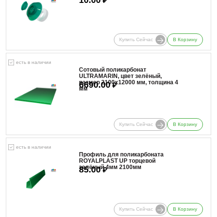
₽
Купить Сейчас
В Корзину
есть в наличии
Сотовый поликарбонат
ULTRAMARIN, цвет зелёный,
размер 2100x12000 мм, толщина 4
6690.00
₽
мм
Купить Сейчас
В Корзину
есть в наличии
Профиль для поликарбоната
ROYALPLAST UP торцевой
зелёный 4мм 2100мм
85.00
₽
Купить Сейчас
В Корзину