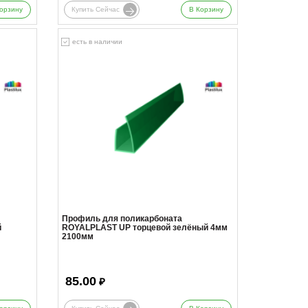
орзину
Купить Сейчас
В Корзину
есть в наличии
Профиль для поликарбоната
й
ROYALPLAST UP торцевой зелёный 4мм
2100мм
85.00
₽