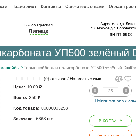
кам
Прайс-лист
Контакты
Свяжитесь с нами
Онлайн расч
Адрес склада: Липе
Выбран филиал
с. Сырское, ул. Воронежс
Липецк
ПН
-
ПТ
: 09:00 -
икарбоната УП500 зелёный
рмошайбы
Термошайба для поликарбоната УП500 зелёный D=40
/
(0) отзывов
Написать отзыв
Цена:
10.00
₽
Всего:
250
₽
Минимальный зака
Код товара:
00000005258
Заказано:
6663
шт
В КОРЗИНУ
Купить сейчас