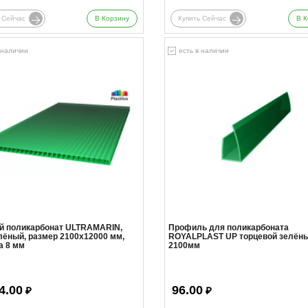
 Сейчас
В Корзину
Купить Сейчас
В К
 наличии
есть в наличии
й поликарбонат ULTRAMARIN,
Профиль для поликарбоната
лёный, размер 2100x12000 мм,
ROYALPLAST UP торцевой зелён
а 8 мм
2100мм
4.00
96.00
₽
₽