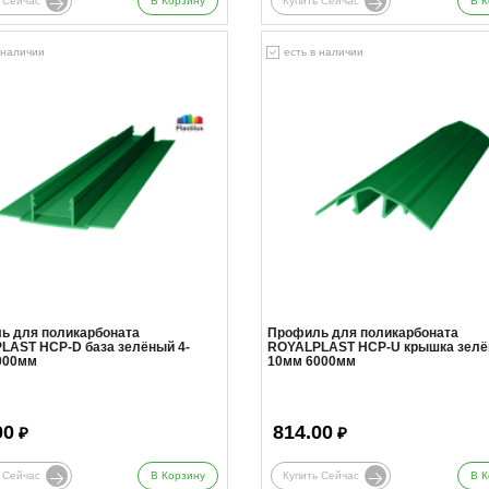
 Сейчас
В Корзину
Купить Сейчас
В К
 наличии
есть в наличии
ь для поликарбоната
Профиль для поликарбоната
LAST HCP-D база зелёный 4-
ROYALPLAST HCP-U крышка зелё
000мм
10мм 6000мм
00
814.00
₽
₽
 Сейчас
В Корзину
Купить Сейчас
В К