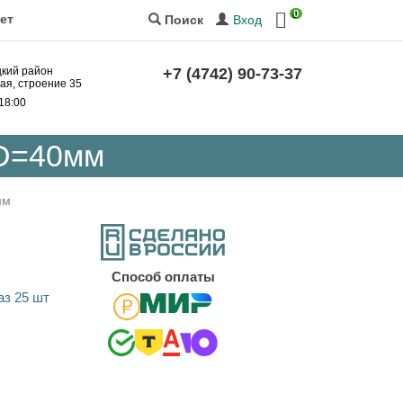
0
ет
Вход
Поиск
цкий район
+7 (4742) 90-73-37
кая, строение 35
 18:00
 D=40мм
мм
Cпособ оплаты
з 25 шт