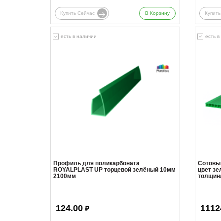
Купить Сейчас
В Корзину
Купить
есть в наличии
есть в
Профиль для поликарбоната
Сотовы
ROYALPLAST UP торцевой зелёный 10мм
цвет зе
2100мм
толщин
124.00
1112
₽