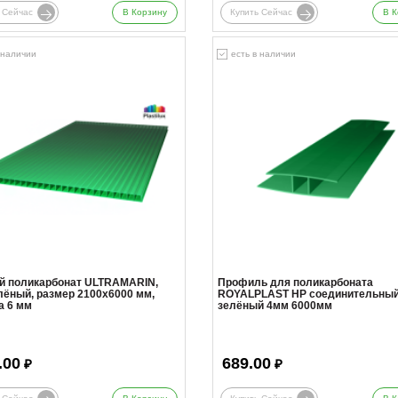
 Сейчас
В Корзину
Купить Сейчас
В К
 наличии
есть в наличии
й поликарбонат ULTRAMARIN,
Профиль для поликарбоната
лёный, размер 2100x6000 мм,
ROYALPLAST HP соединительны
а 6 мм
зелёный 4мм 6000мм
.00
689.00
₽
₽