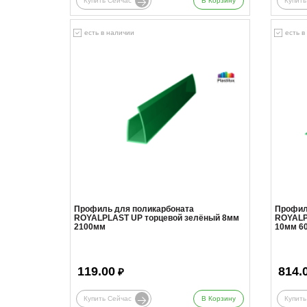
Купить Сейчас
В Корзину
Купить
есть в наличии
есть в
Профиль для поликарбоната
Профил
ROYALPLAST UP торцевой зелёный 8мм
ROYALP
2100мм
10мм 6
119.00
814.
₽
Купить Сейчас
В Корзину
Купить