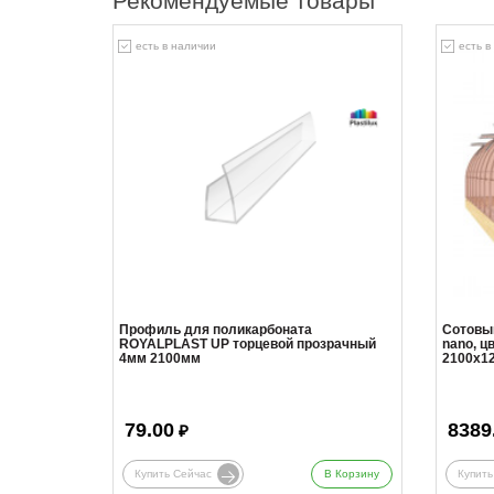
Рекомендуемые товары
есть в наличии
есть в
Профиль для поликарбоната
Сотовы
ROYALPLAST UP торцевой прозрачный
nano, ц
4мм 2100мм
2100x12
79.00
8389
₽
Купить Сейчас
В Корзину
Купить