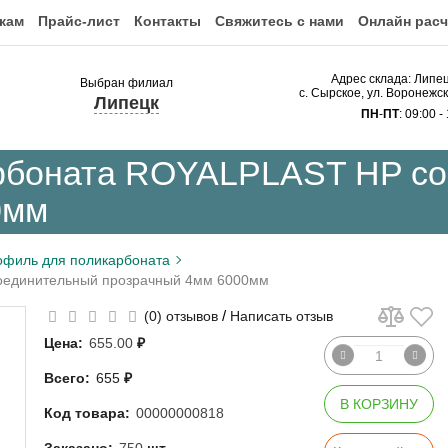
кам
Прайс-лист
Контакты
Свяжитесь с нами
Онлайн расч
Адрес склада: Липе
Выбран филиал
с. Сырское, ул. Воронежс
Липецк
ПН
-
ПТ
: 09:00 -
рбоната ROYALPLAST HP с
0мм
офиль для поликарбоната
оединительный прозрачный 4мм 6000мм
/
(0) отзывов
Написать отзыв
Цена:
655.00
₽
Всего:
655
₽
В КОРЗИНУ
Код товара:
00000000818