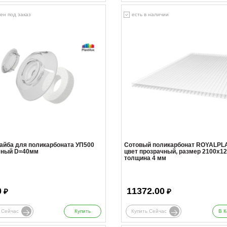
ен под заказ
есть в наличии
айба для поликарбоната УП500
Сотовый поликарбонат ROYALPLA
чный D=40мм
цвет прозрачный, размер 2100x12
толщина 4 мм
0
11372.00
₽
₽
 Сейчас
Купить
Купить Сейчас
В К