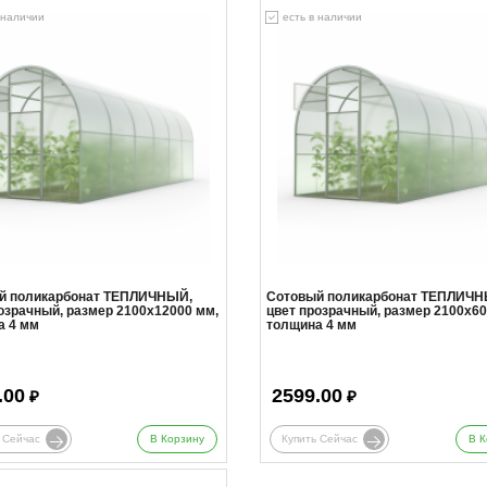
 наличии
есть в наличии
й поликарбонат ТЕПЛИЧНЫЙ,
Сотовый поликарбонат ТЕПЛИЧН
озрачный, размер 2100x12000 мм,
цвет прозрачный, размер 2100x60
а 4 мм
толщина 4 мм
.00
2599.00
₽
₽
 Сейчас
В Корзину
Купить Сейчас
В К