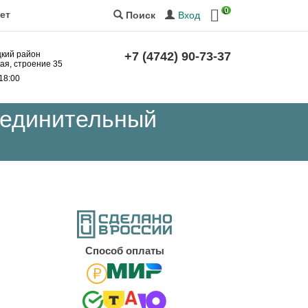
0
ет
Вход
Поиск
цкий район
+7 (4742) 90-73-37
кая, строение 35
 18:00
оединительный
Cпособ оплаты