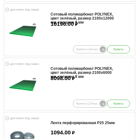
доступен под заказ
Сотовый поликарбонат POLYNEX,
цвет зелёный, размер 2100x12000
мм, толщина 8 мм
16196.00
₽
Купить Сейчас
Купить
доступен под заказ
Сотовый поликарбонат POLYNEX,
цвет зелёный, размер 2100x6000
мм, толщина 8 мм
8098.00
₽
Купить Сейчас
Купить
доступен под заказ
Лента перфорированная Р25 25мм
1094.00
₽