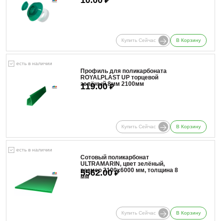
₽
Купить Сейчас
В Корзину
есть в наличии
Профиль для поликарбоната
ROYALPLAST UP торцевой
зелёный 8мм 2100мм
119.00
₽
Купить Сейчас
В Корзину
есть в наличии
Сотовый поликарбонат
ULTRAMARIN, цвет зелёный,
размер 2100x6000 мм, толщина 8
5562.00
₽
мм
Купить Сейчас
В Корзину