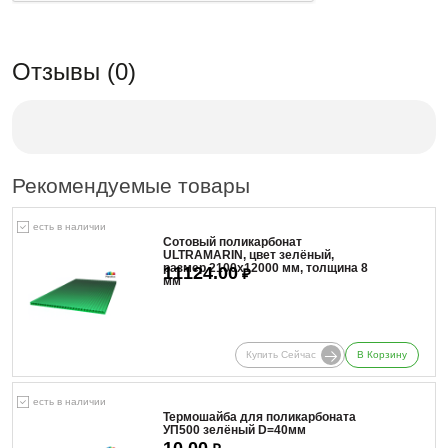
Отзывы (0)
Рекомендуемые товары
есть в наличии
Сотовый поликарбонат
ULTRAMARIN, цвет зелёный,
размер 2100x12000 мм, толщина 8
11124.00
₽
мм
Купить Сейчас
В Корзину
есть в наличии
Термошайба для поликарбоната
УП500 зелёный D=40мм
10.00