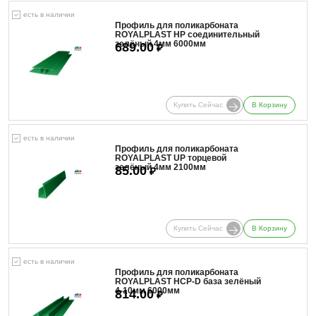
есть в наличии
Профиль для поликарбоната
ROYALPLAST HP соединительный
зелёный 4мм 6000мм
689.00
₽
Купить Сейчас
В Корзину
есть в наличии
Профиль для поликарбоната
ROYALPLAST UP торцевой
зелёный 4мм 2100мм
85.00
₽
Купить Сейчас
В Корзину
есть в наличии
Профиль для поликарбоната
ROYALPLAST HCP-D база зелёный
4-10мм 6000мм
814.00
₽