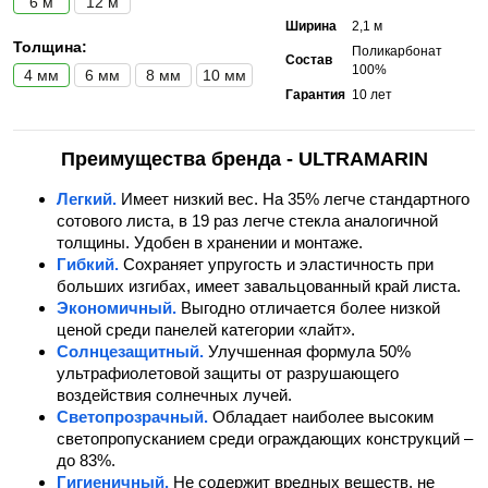
6 м
12 м
Ширина
2,1 м
Толщина:
Поликарбонат
Состав
100%
4 мм
6 мм
8 мм
10 мм
Гарантия
10 лет
Преимущества бренда - ULTRAMARIN
Легкий.
Имеет низкий вес. На 35% легче стандартного
сотового листа, в 19 раз легче стекла аналогичной
толщины. Удобен в хранении и монтаже.
Гибкий.
Сохраняет упругость и эластичность при
больших изгибах, имеет завальцованный край листа.
Экономичный.
Выгодно отличается более низкой
ценой среди панелей категории «лайт».
Солнцезащитный.
Улучшенная формула 50%
ультрафиолетовой защиты от разрушающего
воздействия солнечных лучей.
Светопрозрачный.
Обладает наиболее высоким
светопропусканием среди ограждающих конструкций –
до 83%.
Гигиеничный.
Не содержит вредных веществ, не