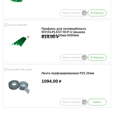
Купить Сейчас
В Корзину
есть в наличии
Профиль для поликарбоната
ROYALPLAST HCP-U крышка
зелёный 4-10мм 6000мм
814.00
₽
Купить Сейчас
В Корзину
доступен под заказ
Лента перфорированная Р25 25мм
1094.00
₽
Купить Сейчас
Купить