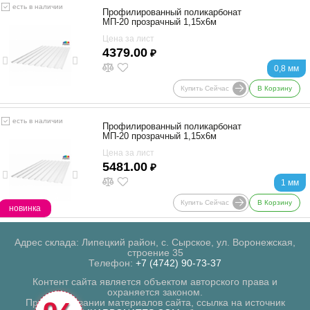
есть в наличии
Профилированный поликарбонат
МП-20 прозрачный 1,15х6м
Цена за лист
4379.00
₽
0,8 мм
Купить Сейчас
В Корзину
есть в наличии
Профилированный поликарбонат
МП-20 прозрачный 1,15х6м
Цена за лист
5481.00
₽
1 мм
Купить Сейчас
В Корзину
новинка
Адрес склада: Липецкий район, с. Сырское, ул. Воронежская,
строение 35
Телефон:
+7 (4742) 90-73-37
Контент сайта является объектом авторского права и
охраняется законом.
При копировании материалов сайта, ссылка на источник