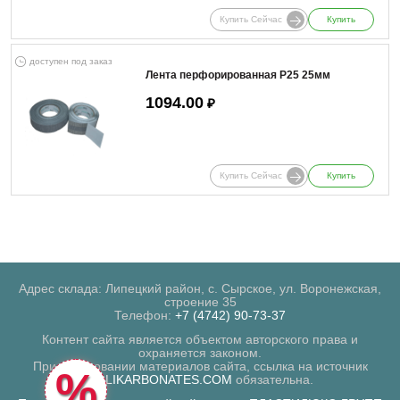
Купить Сейчас
Купить
доступен под заказ
Лента перфорированная Р25 25мм
1094.00
₽
Купить Сейчас
Купить
Адрес склада: Липецкий район, с. Сырское, ул. Воронежская,
строение 35
Телефон:
+7 (4742) 90-73-37
Контент сайта является объектом авторского права и
охраняется законом.
При копировании материалов сайта, ссылка на источник
%
POLIKARBONATES.COM
обязательна.