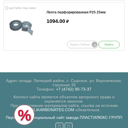
доступен под заказ
Лента перфорированная Р25 25мм
1094.00
₽
Купить Сейчас
Купить
Адрес склада: Липецкий район, с. Сырское, ул. Воронежская,
строение 35
Телефон:
+7 (4742) 90-73-37
Контент сайта является объектом авторского права и
охраняется законом.
При копировании материалов сайта, ссылка на источник
%
POLIKARBONATES.COM
обязательна.
Перейти на официальный сайт завода ПЛАСТИЛЮКС-ГРУПП