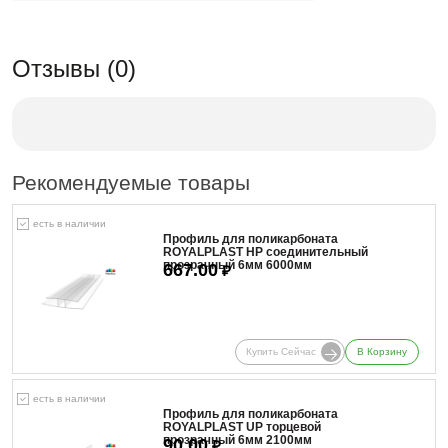
Отзывы (0)
Рекомендуемые товары
есть в наличии
Профиль для поликарбоната
ROYALPLAST HP соединительный
прозрачный 6мм 6000мм
667.00
₽
Купить Сейчас
В Корзину
есть в наличии
Профиль для поликарбоната
ROYALPLAST UP торцевой
прозрачный 6мм 2100мм
90.00
₽