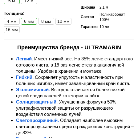
6 м
12 м
Ширина
2,1 м
Толщина:
Поликарбонат
Состав
100%
4 мм
6 мм
8 мм
10 мм
Гарантия
10 лет
16 мм
Преимущества бренда - ULTRAMARIN
Легкий.
Имеет низкий вес. На 35% легче стандартного
сотового листа, в 19 раз легче стекла аналогичной
толщины. Удобен в хранении и монтаже.
Гибкий.
Сохраняет упругость и эластичность при
больших изгибах, имеет завальцованный край листа.
Экономичный.
Выгодно отличается более низкой
ценой среди панелей категории «лайт».
Солнцезащитный.
Улучшенная формула 50%
ультрафиолетовой защиты от разрушающего
воздействия солнечных лучей.
Светопрозрачный.
Обладает наиболее высоким
светопропусканием среди ограждающих конструкций –
до 83%.