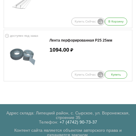
Купить Сейчас
В Корзину
доступен под заказ
Лента перфорированная Р25 25мм
1094.00
₽
Купить Сейчас
Купить
Адрес склада: Липецкий район, с. Сырское, ул. Воронежская,
строение 35
Телефон:
+7 (4742) 90-73-37
Контент сайта является объектом авторского права и
охраняется законом.