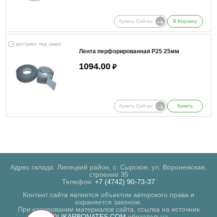
Купить Сейчас
В Корзину
доступен под заказ
Лента перфорированная Р25 25мм
1094.00
₽
Купить Сейчас
Купить
Адрес склада: Липецкий район, с. Сырское, ул. Воронежская,
строение 35
Телефон:
+7 (4742) 90-73-37
Контент сайта является объектом авторского права и
охраняется законом.
При копировании материалов сайта, ссылка на источник
POLIKARBONATES.COM
обязательна.