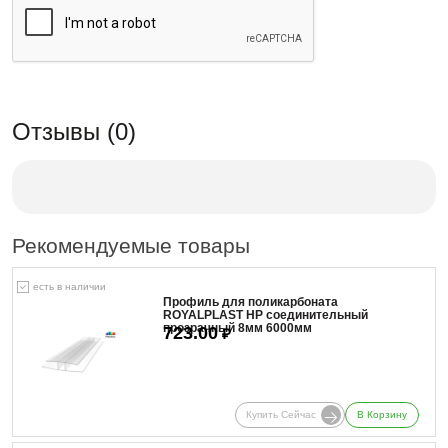
Отзывы (0)
Рекомендуемые товары
есть в наличии
Профиль для поликарбоната
ROYALPLAST HP соединительный
прозрачный 8мм 6000мм
723.00
₽
Купить Сейчас
В Корзину