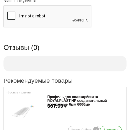
Выполните действие
Отзывы (0)
Рекомендуемые товары
есть в наличии
Профиль для поликарбоната
ROYALPLAST HP соединительный
прозрачный 6мм 6000мм
667.00
₽
Купить Сейчас
В Корзину